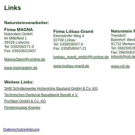
Links
Natursteinverarbeiter:
Firma MAGNA
Naturstein 
Firma Löbau-Granit
Naturstein GmbH
Triesdorf
Ebersdorfer Weg 4
Im Mittelfeld 1
Bahnhof- West
02708 Löbau
39326 Loitsche
91732 Merken
Tel: 03585/8047-0
Tel: 039208/271-0
Tel: 09826/62
Fax: 03585/8047-21
Fax: 039208/23407
Fax: 09826/62
inforoll@roll.d
loebau_granit_gmbh@t-online.de
MagnaStein@t-online.de
www.loebau-granit.de
www.roll.de
www.magnastein.de
Weitere Links:
SHB Schotterwerke Hohenlohe Bauland GmbH & Co. KG
Technisches Denkmal Basaltwerk Baruth e.V.
ProStein GmbH & Co. KG
Firmengruppe Krieger
Datenschutzerklärung